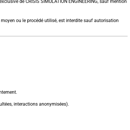
priété exclusive de CRISIS SIMULATION ENGINEERING, sauf mention
 moyen ou le procédé utilisé, est interdite sauf autorisation
entement.
sultées, interactions anonymisées).